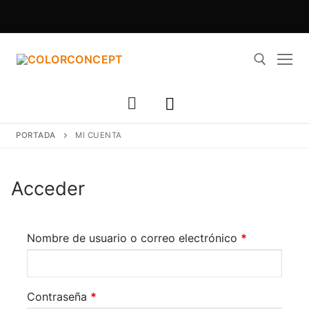
Ir
al
contenido
Buscar:
PORTADA
MI CUENTA
Acceder
Obligatorio
Nombre de usuario o correo electrónico
*
Obligatorio
Contraseña
*