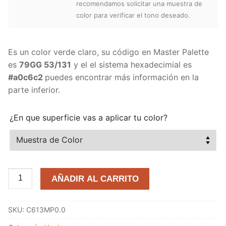
recomendamos solicitar una muestra de
color para verificar el tono deseado.
Es un color verde claro, su código en Master Palette
es
79GG 53/131
y el el sistema hexadecimial es
#a0c6c2
puedes encontrar más información en la
parte inferior.
¿En que superficie vas a aplicar tu color?
Aguamarina
AÑADIR AL CARRITO
79GG
53/131
SKU:
C613MP0.0
cantidad