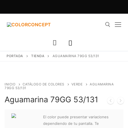
Ir
al
contenido
Buscar:
PORTADA
TIENDA
AGUAMARINA 79GG 53/131
INICIO
CATÁLOGO DE COLORES
VERDE
AGUAMARINA
79GG 53/131
Aguamarina 79GG 53/131
El color puede presentar variaciones
dependiendo de tu pantalla. Te