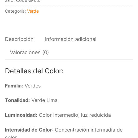
SKU:
C606MP0.0
79GY
36/106
Categoría:
Verde
cantidad
Descripción
Información adicional
Valoraciones (0)
Detalles del Color:
Familia:
Verdes
Tonalidad:
Verde Lima
Luminosidad:
Color intermedio, luz reduicida
Intensidad de Color
: Concentración intermadia de
color