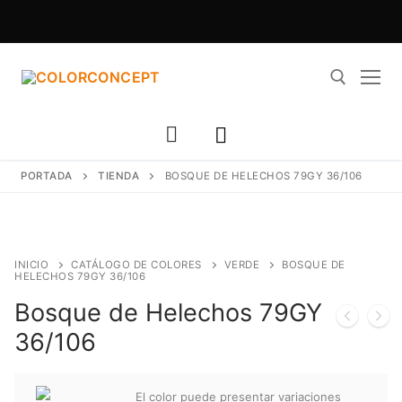
Ir
al
contenido
Buscar:
PORTADA
TIENDA
BOSQUE DE HELECHOS 79GY 36/106
INICIO
CATÁLOGO DE COLORES
VERDE
BOSQUE DE
HELECHOS 79GY 36/106
Bosque de Helechos 79GY
36/106
El color puede presentar variaciones