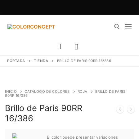
Ir
al
contenido
Buscar:
PORTADA
TIENDA
BRILLO DE PARIS 90RR 16/386
INICIO
CATÁLOGO DE COLORES
ROJA
BRILLO DE PARIS
90RR 16/386
Brillo de Paris 90RR
16/386
El color puede presentar variaciones