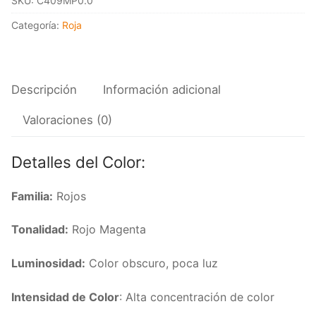
SKU:
C409MP0.0
90RR
16/386
Categoría:
Roja
cantidad
Descripción
Información adicional
Valoraciones (0)
Detalles del Color:
Familia:
Rojos
Tonalidad:
Rojo Magenta
Luminosidad:
Color obscuro, poca luz
Intensidad de Color
: Alta concentración de color