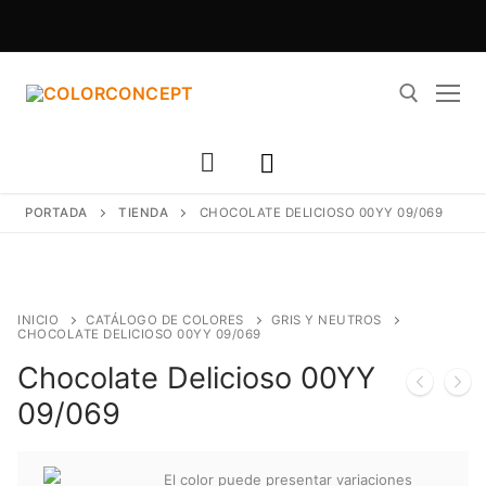
Ir
al
contenido
Buscar:
PORTADA
TIENDA
CHOCOLATE DELICIOSO 00YY 09/069
INICIO
CATÁLOGO DE COLORES
GRIS Y NEUTROS
CHOCOLATE DELICIOSO 00YY 09/069
Chocolate Delicioso 00YY
09/069
El color puede presentar variaciones