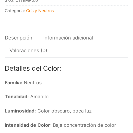
SKU:
C119MP0.0
09/069
cantidad
Categoría:
Gris y Neutros
Descripción
Información adicional
Valoraciones (0)
Detalles del Color:
Familia:
Neutros
Tonalidad:
Amarillo
Luminosidad:
Color obscuro, poca luz
Intensidad de Color
: Baja concentración de color