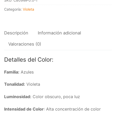
SKU:
C809MP0.0-1
19/267
cantidad
Categoría:
Violeta
Descripción
Información adicional
Valoraciones (0)
Detalles del Color:
Familia:
Azules
Tonalidad:
Violeta
Luminosidad:
Color obscuro, poca luz
Intensidad de Color
: Alta concentración de color