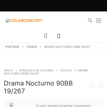
Ir
al
contenido
Buscar:
PORTADA
TIENDA
DRAMA NOCTURNO 90BB 19/267
INICIO
CATÁLOGO DE COLORES
VIOLETA
DRAMA
NOCTURNO 90BB 19/267
Drama Nocturno 90BB
19/267
El color puede presentar variaciones