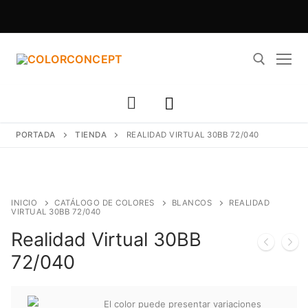
Ir
al
contenido
Buscar:
PORTADA
TIENDA
REALIDAD VIRTUAL 30BB 72/040
INICIO
CATÁLOGO DE COLORES
BLANCOS
REALIDAD
VIRTUAL 30BB 72/040
Realidad Virtual 30BB
72/040
El color puede presentar variaciones