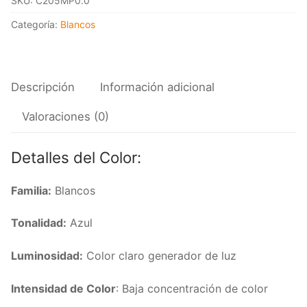
SKU:
C205MP0.0
72/040
cantidad
Categoría:
Blancos
Descripción
Información adicional
Valoraciones (0)
Detalles del Color:
Familia:
Blancos
Tonalidad:
Azul
Luminosidad:
Color claro generador de luz
Intensidad de Color
: Baja concentración de color