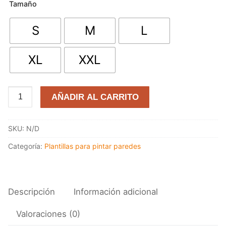
Tamaño
S
M
L
XL
XXL
Stencil
AÑADIR AL CARRITO
Amiguitos
Felinos
SKU:
N/D
cantidad
Categoría:
Plantillas para pintar paredes
Descripción
Información adicional
Valoraciones (0)