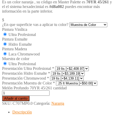
Es un color naranja , su código en Master Palette es
70YR 45/261
y
el el sistema hexadecimial es
#d8a082
puedes encontrar más
información en la parte inferior.
$
¿En que superficie vas a aplicar tu color?
Pintura Vinílica
Ultra Profesional
Pintura Esmalte
Hidro Esmalte
Pintura Madera
Laca Chromawood
Muestra de color
Ultra Profesional
Presentación Ultra Profesional
*
Presentación Hidro Esmalte
*
Presentación Chromawood
*
Presentación Muestra de Color
*
Melón Profundo 70YR 45/261 cantidad
Añadir al carrito
SKU:
C707MP0.0
Categoría:
Naranja
Descripción