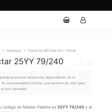
S
NARANJA
TOQUE DE NÉCTAR 25YY 79/240
tar 25YY 79/240
r puede presentar variaciones dependiendo de tu
a. Te recomendamos solicitar una muestra de color para
r el tono deseado.
su código en Master Palette es
25YY 79/240
y el