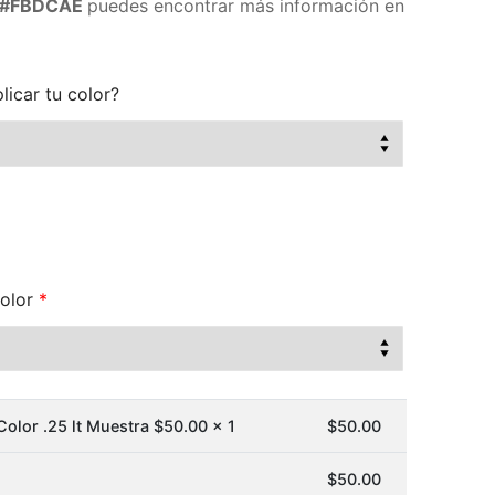
#FBDCAE
puedes encontrar más información en
licar tu color?
olor
*
olor .25 lt Muestra $
50.00
x 1
$
50.00
$
50.00