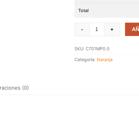
Total
Toque
AÑ
-
+
de
Néctar
SKU:
C701MP0.0
25YY
79/240
Categoría:
Naranja
cantidad
raciones (0)