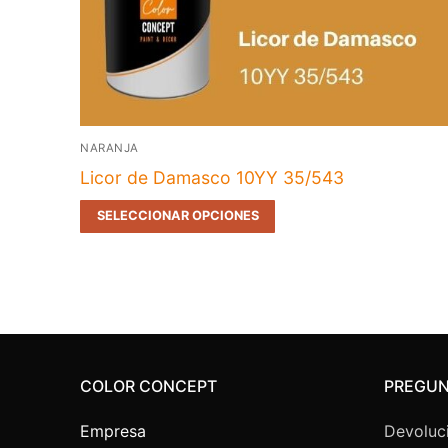
NARANJA
Licor de Damasco 10YY 35/543
SELECCIONAR OPCIONES
COLOR CONCEPT
PREGUN
Empresa
Devoluc