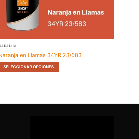
NARANJA
Naranja en Llamas 34YR 23/583
SELECCIONAR OPCIONES