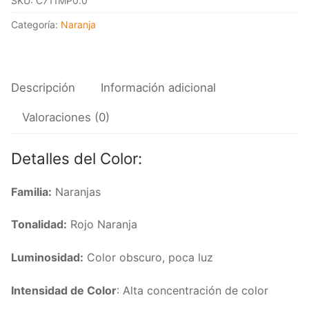
SKU:
C711MP0.0
18/350
cantidad
Categoría:
Naranja
Descripción
Información adicional
Valoraciones (0)
Detalles del Color:
Familia:
Naranjas
Tonalidad:
Rojo Naranja
Luminosidad:
Color obscuro, poca luz
Intensidad de Color
: Alta concentración de color