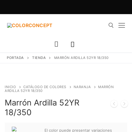
Ir
al
contenido
Buscar:
PORTADA
TIENDA
MARRÓN ARDILLA 52YR 18/350
INICIO
CATÁLOGO DE COLORES
NARANJA
MARRÓN
ARDILLA 52YR 18/350
Marrón Ardilla 52YR
18/350
El color puede presentar variaciones